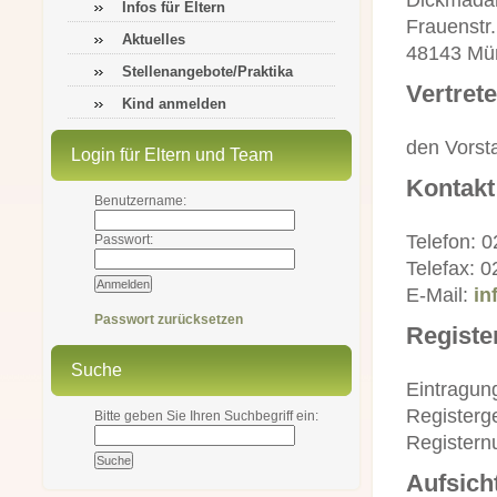
Dickmada
Infos für Eltern
Frauenstr.
Aktuelles
48143 Mü
Stellenangebote/Praktika
Vertret
Kind anmelden
den Vorst
Login für Eltern und Team
Kontakt
Benutzername:
Telefon: 
Passwort:
Telefax: 
E-Mail:
in
Passwort zurücksetzen
Registe
Suche
Eintragung
Registerge
Bitte geben Sie Ihren Suchbegriff ein:
Register
Aufsich