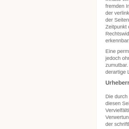
fremden I
der verlin
der Seiten
Zeitpunkt 
Rechtswidr
erkennbar
Eine perma
jedoch oh
zumutbar.
derartige
Urheber
Die durch 
diesen Se
Vervielfäl
Verwertun
der schrif