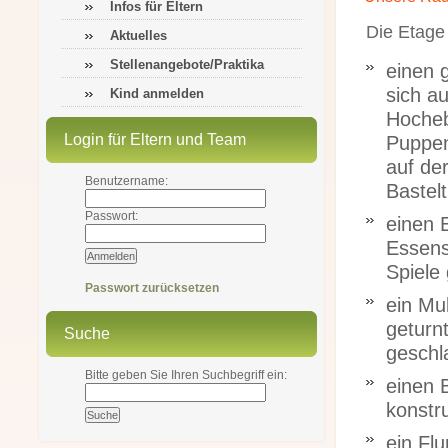
Infos für Eltern
Die Etage 
Aktuelles
Stellenangebote/Praktika
einen 
sich au
Kind anmelden
Hocheb
Login für Eltern und Team
Puppen
auf de
Benutzername:
Bastelt
Passwort:
einen 
Essens
Spiele
Passwort zurücksetzen
ein Mu
geturnt
Suche
geschl
Bitte geben Sie Ihren Suchbegriff ein:
einen 
konstru
ein Flu