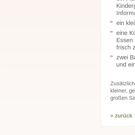
Kinder
Informa
ein kle
eine K
Essen 
frisch 
zwei B
und ei
Zusätzlic
kleiner, g
großen Sa
« zurück